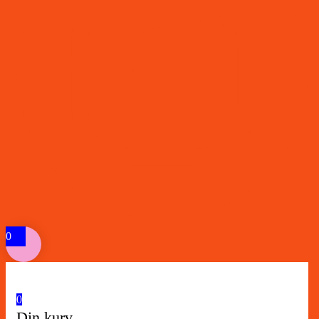
0
0
Din kurv