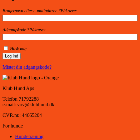
Brugernavn eller e-mailadresse
*
Påkrævet
Adgangskode
*
Påkrævet
Husk mig
Log ind
Mistet din adgangskode?
Klub Hund Aps
Telefon 71792288
e-mail: vov@klubhund.dk
CVR.nr.: 44665204
For hunde
Hundetræning