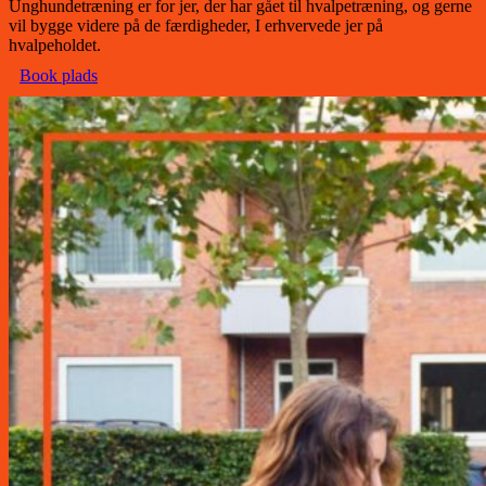
Unghundetræning er for jer, der har gået til hvalpetræning, og gerne
vil bygge videre på de færdigheder, I erhvervede jer på
hvalpeholdet.
Book plads