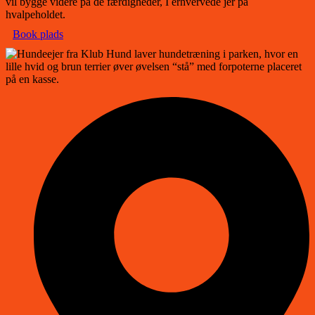
vil bygge videre på de færdigheder, I erhvervede jer på
hvalpeholdet.
Book plads