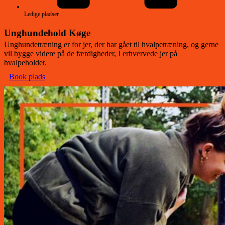
Ledige pladser
Unghundehold Køge
Unghundetræning er for jer, der har gået til hvalpetræning, og gerne
vil bygge videre på de færdigheder, I erhvervede jer på
hvalpeholdet.
Book plads