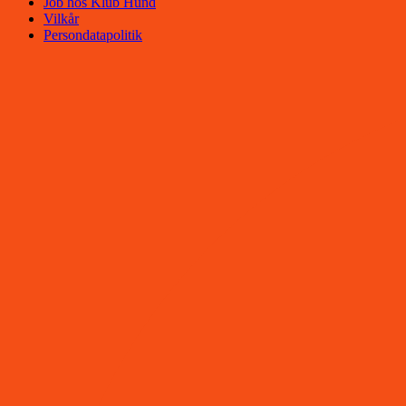
Job hos Klub Hund
Vilkår
Persondatapolitik