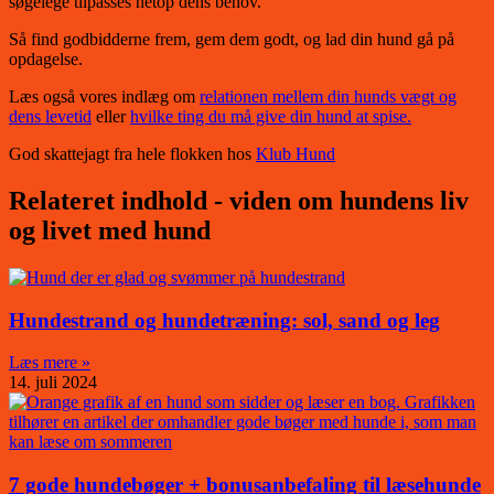
søgelege tilpasses netop dens behov.
Så find godbidderne frem, gem dem godt, og lad din hund gå på
opdagelse.
Læs også vores indlæg om
relationen mellem din hunds vægt og
dens levetid
eller
hvilke ting du må give din hund at spise.
God skattejagt fra hele flokken hos
Klub Hund
Relateret indhold - viden om hundens liv
og livet med hund
Hundestrand og hundetræning: sol, sand og leg
Læs mere »
14. juli 2024
7 gode hundebøger + bonusanbefaling til læsehunde