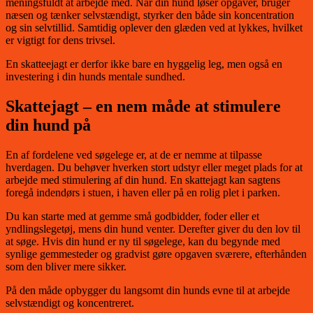
meningsfuldt at arbejde med. Når din hund løser opgaver, bruger
næsen og tænker selvstændigt, styrker den både sin koncentration
og sin selvtillid. Samtidig oplever den glæden ved at lykkes, hvilket
er vigtigt for dens trivsel.
En skatteejagt er derfor ikke bare en hyggelig leg, men også en
investering i din hunds mentale sundhed.
Skattejagt – en nem måde at stimulere
din hund på
En af fordelene ved søgelege er, at de er nemme at tilpasse
hverdagen. Du behøver hverken stort udstyr eller meget plads for at
arbejde med stimulering af din hund. En skattejagt kan sagtens
foregå indendørs i stuen, i haven eller på en rolig plet i parken.
Du kan starte med at gemme små godbidder, foder eller et
yndlingslegetøj, mens din hund venter. Derefter giver du den lov til
at søge. Hvis din hund er ny til søgelege, kan du begynde med
synlige gemmesteder og gradvist gøre opgaven sværere, efterhånden
som den bliver mere sikker.
På den måde opbygger du langsomt din hunds evne til at arbejde
selvstændigt og koncentreret.