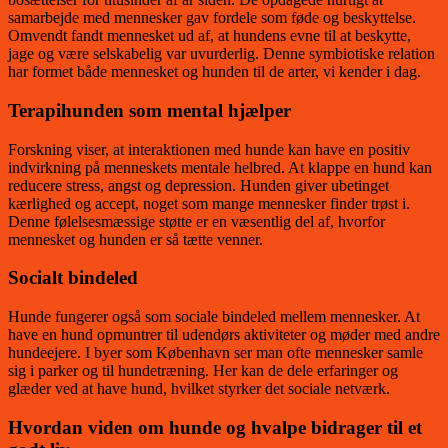
samarbejde med mennesker gav fordele som føde og beskyttelse.
Omvendt fandt mennesket ud af, at hundens evne til at beskytte,
jage og være selskabelig var uvurderlig. Denne symbiotiske relation
har formet både mennesket og hunden til de arter, vi kender i dag.
Terapihunden som mental hjælper
Forskning viser, at interaktionen med hunde kan have en positiv
indvirkning på menneskets mentale helbred. At klappe en hund kan
reducere stress, angst og depression. Hunden giver ubetinget
kærlighed og accept, noget som mange mennesker finder trøst i.
Denne følelsesmæssige støtte er en væsentlig del af, hvorfor
mennesket og hunden er så tætte venner.
Socialt bindeled
Hunde fungerer også som sociale bindeled mellem mennesker. At
have en hund opmuntrer til udendørs aktiviteter og møder med andre
hundeejere. I byer som København ser man ofte mennesker samle
sig i parker og til hundetræning. Her kan de dele erfaringer og
glæder ved at have hund, hvilket styrker det sociale netværk.
Hvordan viden om hunde og hvalpe bidrager til et