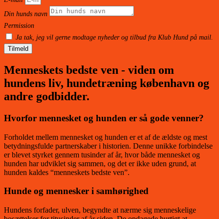
Din hunds navn
Permission
Ja tak, jeg vil gerne modtage nyheder og tilbud fra Klub Hund på mail.
Tilmeld
Menneskets bedste ven - viden om
hundens liv, hundetræning københavn og
andre godbidder.
Hvorfor mennesket og hunden er så gode venner?
Forholdet mellem mennesket og hunden er et af de ældste og mest
betydningsfulde partnerskaber i historien. Denne unikke forbindelse
er blevet styrket gennem tusinder af år, hvor både mennesket og
hunden har udviklet sig sammen, og det er ikke uden grund, at
hunden kaldes “menneskets bedste ven”.
Hunde og mennesker i samhørighed
Hundens forfader, ulven, begyndte at nærme sig menneskelige
bosættelser for titusinder af år siden. De opdagede hurtigt at