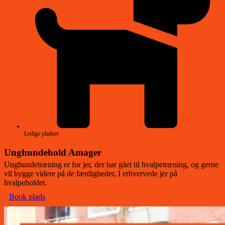
Ledige pladser
Unghundehold Amager
Unghundetræning er for jer, der har gået til hvalpetræning, og gerne
vil bygge videre på de færdigheder, I erhvervede jer på
hvalpeholdet.
Book plads