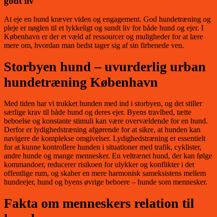
godt liv
At eje en hund kræver viden og engagement. God hundetræning og
pleje er nøglen til et lykkeligt og sundt liv for både hund og ejer. I
København er der et væld af ressourcer og muligheder for at lære
mere om, hvordan man bedst tager sig af sin firbenede ven.
Storbyen hund – uvurderlig urban
hundetræning København
Med tiden har vi trukket hunden med ind i storbyen, og det stiller
særlige krav til både hund og deres ejer. Byens travlhed, tætte
beboelse og konstante stimuli kan være overvældende for en hund.
Derfor er lydighedstræning afgørende for at sikre, at hunden kan
navigere de komplekse omgivelser. Lydighedstræning er essentielt
for at kunne kontrollere hunden i situationer med trafik, cyklister,
andre hunde og mange mennesker. En veltrænet hund, der kan følge
kommandoer, reducerer risikoen for ulykker og konflikter i det
offentlige rum, og skaber en mere harmonisk sameksistens mellem
hundeejer, hund og byens øvrige beboere – hunde som mennesker.
Fakta om menneskers relation til