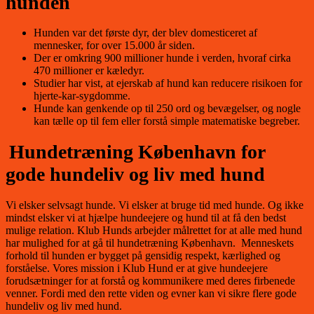
hunden
Hunden var det første dyr, der blev domesticeret af
mennesker, for over 15.000 år siden.
Der er omkring 900 millioner hunde i verden, hvoraf cirka
470 millioner er kæledyr.
Studier har vist, at ejerskab af hund kan reducere risikoen for
hjerte-kar-sygdomme.
Hunde kan genkende op til 250 ord og bevægelser, og nogle
kan tælle op til fem eller forstå simple matematiske begreber.
Hundetræning København for
gode hundeliv og liv med hund
Vi elsker selvsagt hunde. Vi elsker at bruge tid med hunde. Og ikke
mindst elsker vi at hjælpe hundeejere og hund til at få den bedst
mulige relation. Klub Hunds arbejder målrettet for at alle med hund
har mulighed for at gå til hundetræning København. Menneskets
forhold til hunden er bygget på gensidig respekt, kærlighed og
forståelse. Vores mission i Klub Hund er at give hundeejere
forudsætninger for at forstå og kommunikere med deres firbenede
venner. Fordi med den rette viden og evner kan vi sikre flere gode
hundeliv og liv med hund.