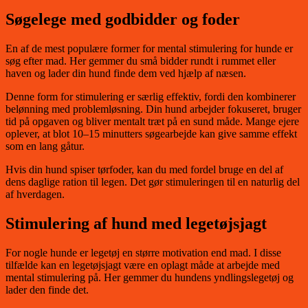
Søgelege med godbidder og foder
En af de mest populære former for mental stimulering for hunde er
søg efter mad. Her gemmer du små bidder rundt i rummet eller
haven og lader din hund finde dem ved hjælp af næsen.
Denne form for stimulering er særlig effektiv, fordi den kombinerer
belønning med problemløsning. Din hund arbejder fokuseret, bruger
tid på opgaven og bliver mentalt træt på en sund måde. Mange ejere
oplever, at blot 10–15 minutters søgearbejde kan give samme effekt
som en lang gåtur.
Hvis din hund spiser tørfoder, kan du med fordel bruge en del af
dens daglige ration til legen. Det gør stimuleringen til en naturlig del
af hverdagen.
Stimulering af hund med legetøjsjagt
For nogle hunde er legetøj en større motivation end mad. I disse
tilfælde kan en legetøjsjagt være en oplagt måde at arbejde med
mental stimulering på. Her gemmer du hundens yndlingslegetøj og
lader den finde det.