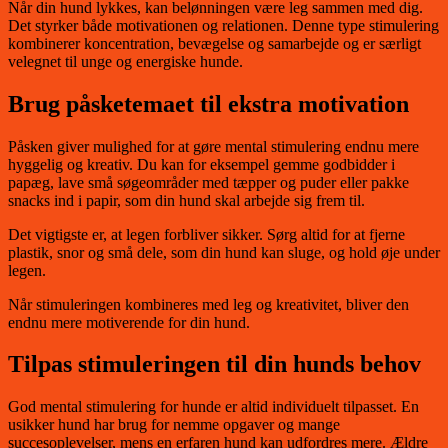
Når din hund lykkes, kan belønningen være leg sammen med dig.
Det styrker både motivationen og relationen. Denne type stimulering
kombinerer koncentration, bevægelse og samarbejde og er særligt
velegnet til unge og energiske hunde.
Brug påsketemaet til ekstra motivation
Påsken giver mulighed for at gøre mental stimulering endnu mere
hyggelig og kreativ. Du kan for eksempel gemme godbidder i
papæg, lave små søgeområder med tæpper og puder eller pakke
snacks ind i papir, som din hund skal arbejde sig frem til.
Det vigtigste er, at legen forbliver sikker. Sørg altid for at fjerne
plastik, snor og små dele, som din hund kan sluge, og hold øje under
legen.
Når stimuleringen kombineres med leg og kreativitet, bliver den
endnu mere motiverende for din hund.
Tilpas stimuleringen til din hunds behov
God mental stimulering for hunde er altid individuelt tilpasset. En
usikker hund har brug for nemme opgaver og mange
succesoplevelser, mens en erfaren hund kan udfordres mere. Ældre