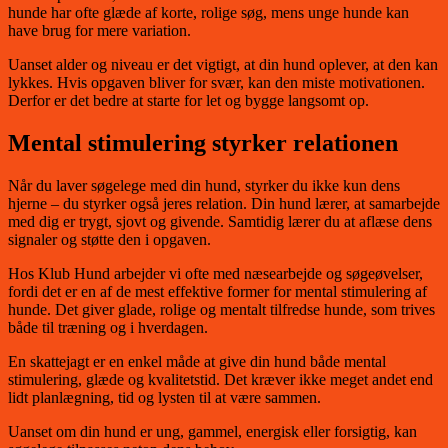
hunde har ofte glæde af korte, rolige søg, mens unge hunde kan
have brug for mere variation.
Uanset alder og niveau er det vigtigt, at din hund oplever, at den kan
lykkes. Hvis opgaven bliver for svær, kan den miste motivationen.
Derfor er det bedre at starte for let og bygge langsomt op.
Mental stimulering styrker relationen
Når du laver søgelege med din hund, styrker du ikke kun dens
hjerne – du styrker også jeres relation. Din hund lærer, at samarbejde
med dig er trygt, sjovt og givende. Samtidig lærer du at aflæse dens
signaler og støtte den i opgaven.
Hos Klub Hund arbejder vi ofte med næsearbejde og søgeøvelser,
fordi det er en af de mest effektive former for mental stimulering af
hunde. Det giver glade, rolige og mentalt tilfredse hunde, som trives
både til træning og i hverdagen.
En skattejagt er en enkel måde at give din hund både mental
stimulering, glæde og kvalitetstid. Det kræver ikke meget andet end
lidt planlægning, tid og lysten til at være sammen.
Uanset om din hund er ung, gammel, energisk eller forsigtig, kan