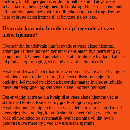
omkring 6 til 8 uger gamle, er de normalt i stand til at gå mere
selvsikkert og bevæge sig mere frit omkring. Det er en spændende
tid, hvor hvalpene begynder at udforske verden omkring dem og
lære at bruge deres kroppe til at bevæge sig og lege.
Hvornår kan min hundehvalp begynde at være
alene hjemme?
Hvornår din hundehvalp kan begynde at være alene hjemme,
afhænger af flere faktorer, herunder dens alder, hvalpetræning og
temperament. Generelt anbefales det at introducere hvalpe til alene
tid gradvist og forsigtigt, så de bliver vant til det over tid.
Hvalpe under 4 måneder har ofte svært ved at være alene i længere
perioder, da de stadig har brug for meget tilsyn og pleje. Fra
omkring 4-6 måneders alderen begynder mange hvalpe at udvikle
mere uafhængighed og kan være alene i kortere perioder.
Det er vigtigt at træne din hvalp til at være alene hjemme ved at
starte med korte adskillelser og gradvist øge varigheden.
Hvalpetræning er nøglen til succes, og det kan være en god idé at
overveje privattræning for at få skræddersyet råd og vejledning.
Med tålmodighed og systematisk hvalpetræning vil din hvalp
gradvist blive mere tryg ved at være alene hjemme.