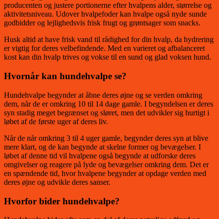
producenten og justere portionerne efter hvalpens alder, størrelse og
aktivitetsniveau. Udover hvalpefoder kan hvalpe også nyde sunde
godbidder og lejlighedsvis frisk frugt og grøntsager som snacks.
Husk altid at have frisk vand til rådighed for din hvalp, da hydrering
er vigtig for deres velbefindende. Med en varieret og afbalanceret
kost kan din hvalp trives og vokse til en sund og glad voksen hund.
Hvornår kan hundehvalpe se?
Hundehvalpe begynder at åbne deres øjne og se verden omkring
dem, når de er omkring 10 til 14 dage gamle. I begyndelsen er deres
syn stadig meget begrænset og sløret, men det udvikler sig hurtigt i
løbet af de første uger af deres liv.
Når de når omkring 3 til 4 uger gamle, begynder deres syn at blive
mere klart, og de kan begynde at skelne former og bevægelser. I
løbet af denne tid vil hvalpene også begynde at udforske deres
omgivelser og reagere på lyde og bevægelser omkring dem. Det er
en spændende tid, hvor hvalpene begynder at opdage verden med
deres øjne og udvikle deres sanser.
Hvorfor bider hundehvalpe?