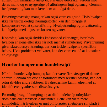
adfærd. En almindelig årsag er, at hvalpe udforsker verden med
deres mund og er nysgerrige på afføringens lugt og smag. Gennem
hvalpetræning kan man lære dem at undgå dette.
Ernæringsmæssige mangler kan også være en grund. Hvis hvalpen
ikke får tilstrækkelige næringsstoffer, kan den forsøge at
kompensere ved at spise afføring. Hvalpetræning og privattræning
kan hjælpe med at justere kosten og vaner.
Koprofagi kan også skyldes kedsomhed eller angst, især hvis
hvalpen er alene eller ikke får nok mental stimulering. Privattræning
giver skræddersyet træning, der kan tackle hvalpens specifikke
behov. Hvis problemet vedvarer, kan det være en idé at konsultere
en dyrlæge.
Hvorfor humper min hundehvalp?
Når din hundehvalp humper, kan der være flere årsager til denne
adfærd. Selvom det ofte er forbundet med seksuel adfærd, kan det
også skyldes andre faktorer. Hvalpetræning kan hjælpe med at
identificere og adressere disse årsager.
En mulig årsag til humping er, at din hundehvalp udtrykker
dominans eller territoriale instinkter. Dette kan være mere
almindeligt, når hvalpen er ung og forsøger at etablere sin plads i