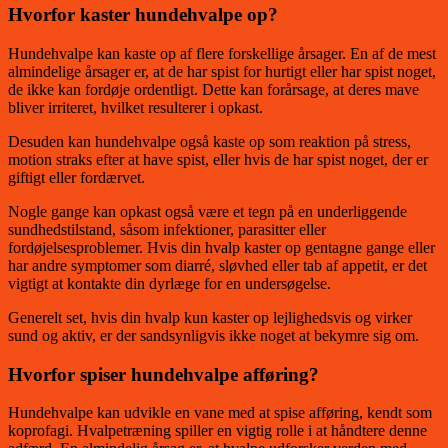
Hvorfor kaster hundehvalpe op?
Hundehvalpe kan kaste op af flere forskellige årsager. En af de mest
almindelige årsager er, at de har spist for hurtigt eller har spist noget,
de ikke kan fordøje ordentligt. Dette kan forårsage, at deres mave
bliver irriteret, hvilket resulterer i opkast.
Desuden kan hundehvalpe også kaste op som reaktion på stress,
motion straks efter at have spist, eller hvis de har spist noget, der er
giftigt eller fordærvet.
Nogle gange kan opkast også være et tegn på en underliggende
sundhedstilstand, såsom infektioner, parasitter eller
fordøjelsesproblemer. Hvis din hvalp kaster op gentagne gange eller
har andre symptomer som diarré, sløvhed eller tab af appetit, er det
vigtigt at kontakte din dyrlæge for en undersøgelse.
Generelt set, hvis din hvalp kun kaster op lejlighedsvis og virker
sund og aktiv, er der sandsynligvis ikke noget at bekymre sig om.
Hvorfor spiser hundehvalpe afføring?
Hundehvalpe kan udvikle en vane med at spise afføring, kendt som
koprofagi. Hvalpetræning spiller en vigtig rolle i at håndtere denne