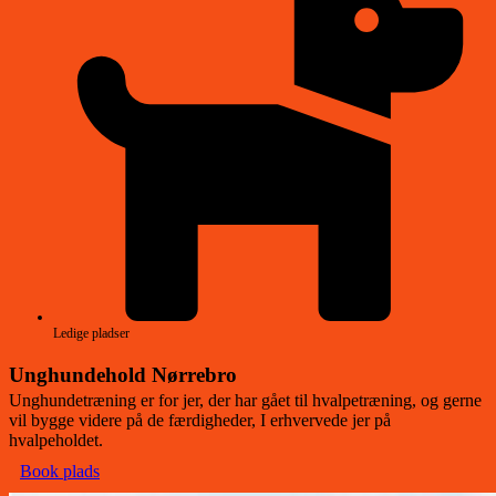
Ledige pladser
Unghundehold Nørrebro
Unghundetræning er for jer, der har gået til hvalpetræning, og gerne
vil bygge videre på de færdigheder, I erhvervede jer på
hvalpeholdet.
Book plads