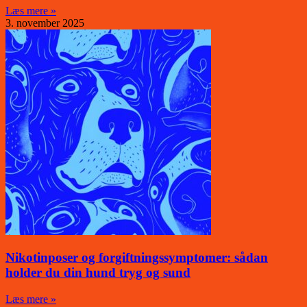
Læs mere »
3. november 2025
Nikotinposer og forgiftningssymptomer: sådan
holder du din hund tryg og sund
Læs mere »