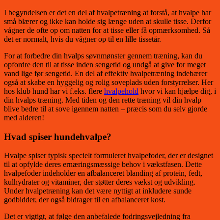
I begyndelsen er det en del af hvalpetræning at forstå, at hvalpe har
små blærer og ikke kan holde sig længe uden at skulle tisse. Derfor
vågner de ofte op om natten for at tisse eller få opmærksomhed. Så
det er normalt, hvis du vågner op til en lille tissetår.
For at forbedre din hvalps søvnmønster gennem træning, kan du
opfordre den til at tisse inden sengetid og undgå at give for meget
vand lige før sengetid. En del af effektiv hvalpetræning indebærer
også at skabe en hyggelig og rolig soveplads uden forstyrrelser. Her
hos klub hund har vi f.eks. flere
hvalpehold
hvor vi kan hjælpe dig, i
din hvalps træning. Med tiden og den rette træning vil din hvalp
blive bedre til at sove igennem natten – præcis som du selv gjorde
med alderen!
Hvad spiser hundehvalpe?
Hvalpe spiser typisk specielt formuleret hvalpefoder, der er designet
til at opfylde deres ernæringsmæssige behov i vækstfasen. Dette
hvalpefoder indeholder en afbalanceret blanding af protein, fedt,
kulhydrater og vitaminer, der støtter deres vækst og udvikling.
Under hvalpetræning kan det være nyttigt at inkludere sunde
godbidder, der også bidrager til en afbalanceret kost.
Det er vigtigt, at følge den anbefalede fodringsvejledning fra