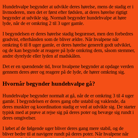
Hundehvalpe begynder at udvikle deres hørelse, mens de stadig er i
livmoderen, men det er først efter fødslen, at deres hørelse rigtigt
begynder at udvikle sig. Normalt begynder hundehvalpe at høre
lyde, når de er omkring 2 til 3 uger gamle.
I begyndelsen er deres hørelse stadig begrænset, men den forbedres
gradvist, efterhånden som de bliver ældre. Når hvalpene når
omkring 6 til 8 uger gamle, er deres hørelse generelt godt udviklet,
og de kan begynde at reagere på lyde omkring dem, såsom stemmer,
andre dyrelyde eller lyden af madskålen.
Det er en spændende tid, hvor hvalpene begynder at opdage verden
gennem deres ører og reagere på de lyde, de hører omkring sig.
Hvornår begynder hundehvalpe gå?
Hundehvalpe begynder normalt at gå, når de er omkring 3 til 4 uger
gamle. I begyndelsen er deres gang ofte ustabil og vaklende, da
deres muskler og koordination stadig er ved at udvikle sig. De starter
typisk med at prøve at rejse sig på deres poter og bevæge sig rundt i
deres omgivelser.
I løbet af de følgende uger bliver deres gang mere stabil, og de
bliver bedre til at navigere rundt på deres poter. Når hvalpene når