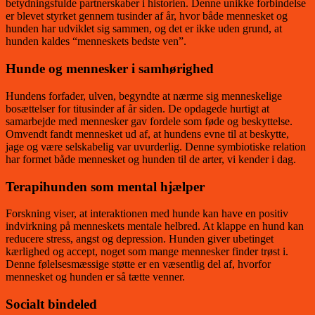
betydningsfulde partnerskaber i historien. Denne unikke forbindelse
er blevet styrket gennem tusinder af år, hvor både mennesket og
hunden har udviklet sig sammen, og det er ikke uden grund, at
hunden kaldes “menneskets bedste ven”.
Hunde og mennesker i samhørighed
Hundens forfader, ulven, begyndte at nærme sig menneskelige
bosættelser for titusinder af år siden. De opdagede hurtigt at
samarbejde med mennesker gav fordele som føde og beskyttelse.
Omvendt fandt mennesket ud af, at hundens evne til at beskytte,
jage og være selskabelig var uvurderlig. Denne symbiotiske relation
har formet både mennesket og hunden til de arter, vi kender i dag.
Terapihunden som mental hjælper
Forskning viser, at interaktionen med hunde kan have en positiv
indvirkning på menneskets mentale helbred. At klappe en hund kan
reducere stress, angst og depression. Hunden giver ubetinget
kærlighed og accept, noget som mange mennesker finder trøst i.
Denne følelsesmæssige støtte er en væsentlig del af, hvorfor
mennesket og hunden er så tætte venner.
Socialt bindeled