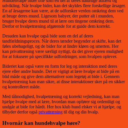
Hundehvalpe bider ofte som en del af deres naturlige adfærd og
udvikling. Når hvalpe bider, kan det skyldes flere forskellige årsager.
En af årsagerne kan være, at de udforsker verden omkring dem ved
at bruge deres mund. Ligesom babyer, der putter alt i munden,
bruger hvalpe deres mund til at lære om tingene omkring dem.
Derfor er hvalpetræning afgørende for at guide dem korrekt.
Desuden kan hvalpe også bide som en del af deres
tandfældningsproces. Når deres tænder begynder at skifte, kan det
føles ubehageligt, og de bider for at lindre kløen og smerten. Her
kan privattræning være særligt nyttigt, da det giver ejeren mulighed
for at fokusere på specifikke udfordringer, som hvalpen oplever.
Bideriet kan også være en form for leg og interaktion med deres
ejere eller andre hunde. Det er vigtigt at lære hvalpe at bide på en
blid måde og give dem alternativer som legetøj at bide i. Gennem
hvalpetræning kan man sikre, at disse interaktioner sker på en sikker
og kontrolleret måde.
Med tålmodighed, hvalpetræning og korrekt vejledning, kan man
hjælpe hvalpe med at lære, hvordan man opfører sig ordentligt og
undgår at bide for hårdt. Her hos klub hund elsker vi at hjælpe, og
tilbyder derfor også
privattræning
til dig og din hvalp.
Hvornår kan hundehvalpe høre?