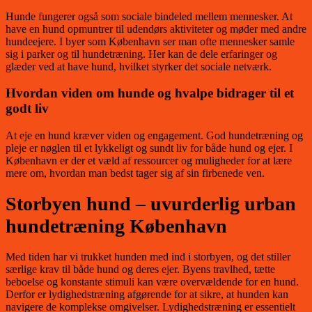
Hunde fungerer også som sociale bindeled mellem mennesker. At
have en hund opmuntrer til udendørs aktiviteter og møder med andre
hundeejere. I byer som København ser man ofte mennesker samle
sig i parker og til hundetræning. Her kan de dele erfaringer og
glæder ved at have hund, hvilket styrker det sociale netværk.
Hvordan viden om hunde og hvalpe bidrager til et
godt liv
At eje en hund kræver viden og engagement. God hundetræning og
pleje er nøglen til et lykkeligt og sundt liv for både hund og ejer. I
København er der et væld af ressourcer og muligheder for at lære
mere om, hvordan man bedst tager sig af sin firbenede ven.
Storbyen hund – uvurderlig urban
hundetræning København
Med tiden har vi trukket hunden med ind i storbyen, og det stiller
særlige krav til både hund og deres ejer. Byens travlhed, tætte
beboelse og konstante stimuli kan være overvældende for en hund.
Derfor er lydighedstræning afgørende for at sikre, at hunden kan
navigere de komplekse omgivelser. Lydighedstræning er essentielt