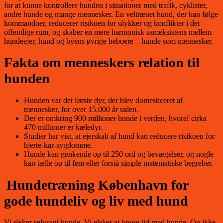
for at kunne kontrollere hunden i situationer med trafik, cyklister,
andre hunde og mange mennesker. En veltrænet hund, der kan følge
kommandoer, reducerer risikoen for ulykker og konflikter i det
offentlige rum, og skaber en mere harmonisk sameksistens mellem
hundeejer, hund og byens øvrige beboere – hunde som mennesker.
Fakta om menneskers relation til
hunden
Hunden var det første dyr, der blev domesticeret af
mennesker, for over 15.000 år siden.
Der er omkring 900 millioner hunde i verden, hvoraf cirka
470 millioner er kæledyr.
Studier har vist, at ejerskab af hund kan reducere risikoen for
hjerte-kar-sygdomme.
Hunde kan genkende op til 250 ord og bevægelser, og nogle
kan tælle op til fem eller forstå simple matematiske begreber.
Hundetræning København for
gode hundeliv og liv med hund
Vi elsker selvsagt hunde. Vi elsker at bruge tid med hunde. Og ikke