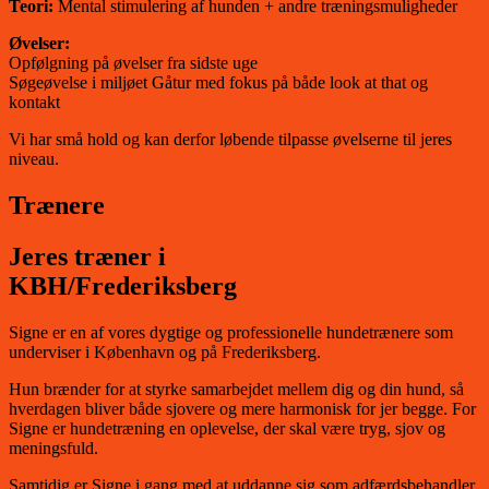
Teori:
Mental stimulering af hunden + andre træningsmuligheder
Øvelser:
Opfølgning på øvelser fra sidste uge
Søgeøvelse i miljøet Gåtur med fokus på både look at that og
kontakt
Vi har små hold og kan derfor løbende tilpasse øvelserne til jeres
niveau.
Trænere
Jeres træner i
KBH/Frederiksberg
Signe er en af vores dygtige og professionelle hundetrænere som
underviser i København og på Frederiksberg.
Hun brænder for at styrke samarbejdet mellem dig og din hund, så
hverdagen bliver både sjovere og mere harmonisk for jer begge. For
Signe er hundetræning en oplevelse, der skal være tryg, sjov og
meningsfuld.
Samtidig er Signe i gang med at uddanne sig som adfærdsbehandler,