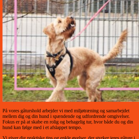
På vores gåturshold arbejder vi med miljøtræning og samarbejdet
mellem dig og din hund i spændende og udfordrende omgivelser.
Fokus er på at skabe en rolig og behagelig tur, hvor både du og din
hund kan følge med i et afslappet tempo.
Vi giver dig praktiske tips og enkle øvelser, der styrker jeres gåture i