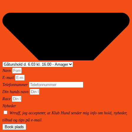
Navn
E-mail
Telefonnummer
Din hunds navn
Race
Nyheder
Wrruff, jeg accepterer, at Klub Hund sender mig info om hold, nyheder,
tilbud og tips på e-mail.
Book plads