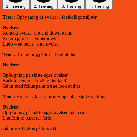
1. Træning
2. Træning
3. Træning
4. Træning
Teori:
Opbygning af øvelser i forskellige miljøer
Øvelser:
Kontakt øvelse: Up and down game
Pattern games – Superbowls
Ludo – gå pænt i snor øvelse
Teori:
Ro træning på tur – look at that
Øvelser:
Opfølgning på sidste uges øvelser
Back to center – frivilligt indkald
Gåtur med fokus på at træne look at that
Teori:
Hundens kropssprog + tips til at støtte sin hund
Øvelser:
Opfølgning på sidste uges øvelser siden sidst
Lineføring: passerer forbi
Gåtur med fokus på kontakt