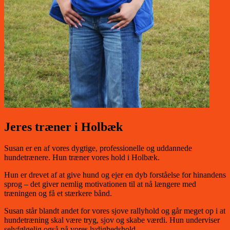
Jeres træner i Holbæk
Susan er en af vores dygtige, professionelle og uddannede
hundetrænere. Hun træner vores hold i Holbæk.
Hun er drevet af at give hund og ejer en dyb forståelse for hinandens
sprog – det giver nemlig motivationen til at nå længere med
træningen og få et stærkere bånd.
Susan står blandt andet for vores sjove rallyhold og går meget op i at
hundetræning skal være tryg, sjov og skabe værdi. Hun underviser
selvfølgelig også på vores lydighedshold.