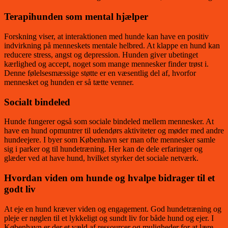
Terapihunden som mental hjælper
Forskning viser, at interaktionen med hunde kan have en positiv
indvirkning på menneskets mentale helbred. At klappe en hund kan
reducere stress, angst og depression. Hunden giver ubetinget
kærlighed og accept, noget som mange mennesker finder trøst i.
Denne følelsesmæssige støtte er en væsentlig del af, hvorfor
mennesket og hunden er så tætte venner.
Socialt bindeled
Hunde fungerer også som sociale bindeled mellem mennesker. At
have en hund opmuntrer til udendørs aktiviteter og møder med andre
hundeejere. I byer som København ser man ofte mennesker samle
sig i parker og til hundetræning. Her kan de dele erfaringer og
glæder ved at have hund, hvilket styrker det sociale netværk.
Hvordan viden om hunde og hvalpe bidrager til et
godt liv
At eje en hund kræver viden og engagement. God hundetræning og
pleje er nøglen til et lykkeligt og sundt liv for både hund og ejer. I
København er der et væld af ressourcer og muligheder for at lære