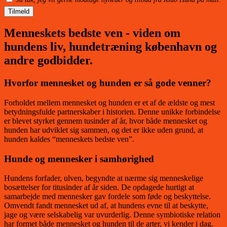
Tilmeld
Menneskets bedste ven - viden om
hundens liv, hundetræning københavn og
andre godbidder.
Hvorfor mennesket og hunden er så gode venner?
Forholdet mellem mennesket og hunden er et af de ældste og mest
betydningsfulde partnerskaber i historien. Denne unikke forbindelse
er blevet styrket gennem tusinder af år, hvor både mennesket og
hunden har udviklet sig sammen, og det er ikke uden grund, at
hunden kaldes “menneskets bedste ven”.
Hunde og mennesker i samhørighed
Hundens forfader, ulven, begyndte at nærme sig menneskelige
bosættelser for titusinder af år siden. De opdagede hurtigt at
samarbejde med mennesker gav fordele som føde og beskyttelse.
Omvendt fandt mennesket ud af, at hundens evne til at beskytte,
jage og være selskabelig var uvurderlig. Denne symbiotiske relation
har formet både mennesket og hunden til de arter, vi kender i dag.