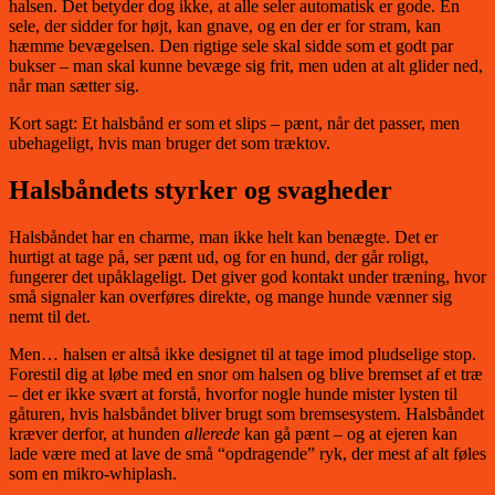
halsen. Det betyder dog ikke, at alle seler automatisk er gode. En
sele, der sidder for højt, kan gnave, og en der er for stram, kan
hæmme bevægelsen. Den rigtige sele skal sidde som et godt par
bukser – man skal kunne bevæge sig frit, men uden at alt glider ned,
når man sætter sig.
Kort sagt: Et halsbånd er som et slips – pænt, når det passer, men
ubehageligt, hvis man bruger det som træktov.
Halsbåndets styrker og svagheder
Halsbåndet har en charme, man ikke helt kan benægte. Det er
hurtigt at tage på, ser pænt ud, og for en hund, der går roligt,
fungerer det upåklageligt. Det giver god kontakt under træning, hvor
små signaler kan overføres direkte, og mange hunde vænner sig
nemt til det.
Men… halsen er altså ikke designet til at tage imod pludselige stop.
Forestil dig at løbe med en snor om halsen og blive bremset af et træ
– det er ikke svært at forstå, hvorfor nogle hunde mister lysten til
gåturen, hvis halsbåndet bliver brugt som bremsesystem. Halsbåndet
kræver derfor, at hunden
allerede
kan gå pænt – og at ejeren kan
lade være med at lave de små “opdragende” ryk, der mest af alt føles
som en mikro-whiplash.