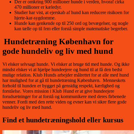
Der er omkring 900 millioner hunde i verden, hvoraf cirka
470 millioner er kæledyr.
Studier har vist, at ejerskab af hund kan reducere risikoen for
hjerte-kar-sygdomme.
Hunde kan genkende op til 250 ord og bevægelser, og nogle
kan tælle op til fem eller forstå simple matematiske begreber.
Hundetræning København for
gode hundeliv og liv med hund
Vi elsker selvsagt hunde. Vi elsker at bruge tid med hunde. Og ikke
mindst elsker vi at hjælpe hundeejere og hund til at få den bedst
mulige relation. Klub Hunds arbejder målrettet for at alle med hund
har mulighed for at gå til hundetræning København. Menneskets
forhold til hunden er bygget på gensidig respekt, kærlighed og
forståelse. Vores mission i Klub Hund er at give hundeejere
forudsætninger for at forstå og kommunikere med deres firbenede
venner. Fordi med den rette viden og evner kan vi sikre flere gode
hundeliv og liv med hund.
Find et hundetræningshold eller kursus