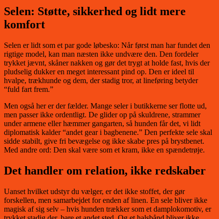
Selen: Støtte, sikkerhed og lidt mere
komfort
Selen er lidt som et par gode løbesko: Når først man har fundet den
rigtige model, kan man næsten ikke undvære den. Den fordeler
trykket jævnt, skåner nakken og gør det trygt at holde fast, hvis der
pludselig dukker en meget interessant pind op. Den er ideel til
hvalpe, trækhunde og dem, der stadig tror, at lineføring betyder
“fuld fart frem.”
Men også her er der fælder. Mange seler i butikkerne ser flotte ud,
men passer ikke ordentligt. De glider op på skuldrene, strammer
under armene eller hæmmer gangarten, så hunden får det, vi lidt
diplomatisk kalder “andet gear i bagbenene.” Den perfekte sele skal
sidde stabilt, give fri bevægelse og ikke skabe pres på brystbenet.
Med andre ord: Den skal være som et kram, ikke en spændetrøje.
Det handler om relation, ikke redskaber
Uanset hvilket udstyr du vælger, er det ikke stoffet, der gør
forskellen, men samarbejdet for enden af linen. En sele bliver ikke
magisk af sig selv – hvis hunden trækker som et damplokomotiv, er
trykket stadig der, bare et andet sted. Og et halsbånd bliver ikke