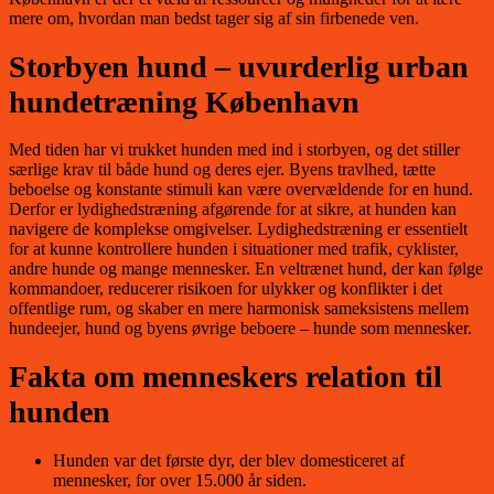
mere om, hvordan man bedst tager sig af sin firbenede ven.
Storbyen hund – uvurderlig urban
hundetræning København
Med tiden har vi trukket hunden med ind i storbyen, og det stiller
særlige krav til både hund og deres ejer. Byens travlhed, tætte
beboelse og konstante stimuli kan være overvældende for en hund.
Derfor er lydighedstræning afgørende for at sikre, at hunden kan
navigere de komplekse omgivelser. Lydighedstræning er essentielt
for at kunne kontrollere hunden i situationer med trafik, cyklister,
andre hunde og mange mennesker. En veltrænet hund, der kan følge
kommandoer, reducerer risikoen for ulykker og konflikter i det
offentlige rum, og skaber en mere harmonisk sameksistens mellem
hundeejer, hund og byens øvrige beboere – hunde som mennesker.
Fakta om menneskers relation til
hunden
Hunden var det første dyr, der blev domesticeret af
mennesker, for over 15.000 år siden.