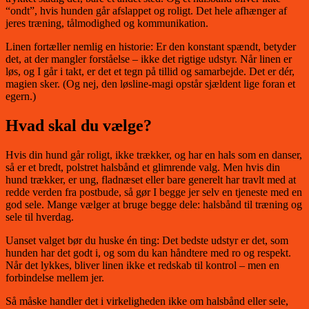
“ondt”, hvis hunden går afslappet og roligt. Det hele afhænger af
jeres træning, tålmodighed og kommunikation.
Linen fortæller nemlig en historie: Er den konstant spændt, betyder
det, at der mangler forståelse – ikke det rigtige udstyr. Når linen er
løs, og I går i takt, er det et tegn på tillid og samarbejde. Det er dér,
magien sker. (Og nej, den løsline-magi opstår sjældent lige foran et
egern.)
Hvad skal du vælge?
Hvis din hund går roligt, ikke trækker, og har en hals som en danser,
så er et bredt, polstret halsbånd et glimrende valg. Men hvis din
hund trækker, er ung, fladnæset eller bare generelt har travlt med at
redde verden fra postbude, så gør I begge jer selv en tjeneste med en
god sele. Mange vælger at bruge begge dele: halsbånd til træning og
sele til hverdag.
Uanset valget bør du huske én ting: Det bedste udstyr er det, som
hunden har det godt i, og som du kan håndtere med ro og respekt.
Når det lykkes, bliver linen ikke et redskab til kontrol – men en
forbindelse mellem jer.
Så måske handler det i virkeligheden ikke om halsbånd eller sele,