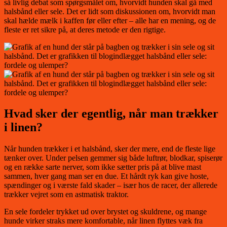
så livlig debat som spørgsmålet om, hvorvidt hunden skal gå med
halsbånd eller sele. Det er lidt som diskussionen om, hvorvidt man
skal hælde mælk i kaffen før eller efter – alle har en mening, og de
fleste er ret sikre på, at deres metode er den rigtige.
Hvad sker der egentlig, når man trækker
i linen?
Når hunden trækker i et halsbånd, sker der mere, end de fleste lige
tænker over. Under pelsen gemmer sig både luftrør, blodkar, spiserør
og en række sarte nerver, som ikke sætter pris på at blive mast
sammen, hver gang man ser en due. Et hårdt ryk kan give hoste,
spændinger og i værste fald skader – især hos de racer, der allerede
trækker vejret som en astmatisk traktor.
En sele fordeler trykket ud over brystet og skuldrene, og mange
hunde virker straks mere komfortable, når linen flyttes væk fra