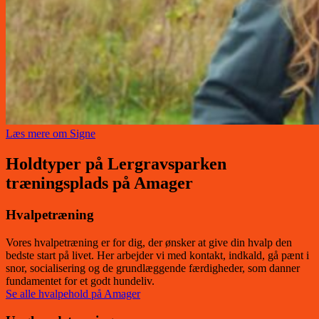
Læs mere om Signe
Holdtyper på Lergravsparken
træningsplads på Amager
Hvalpetræning
Vores hvalpetræning er for dig, der ønsker at give din hvalp den
bedste start på livet. Her arbejder vi med kontakt, indkald, gå pænt i
snor, socialisering og de grundlæggende færdigheder, som danner
fundamentet for et godt hundeliv.
Se alle hvalpehold på Amager