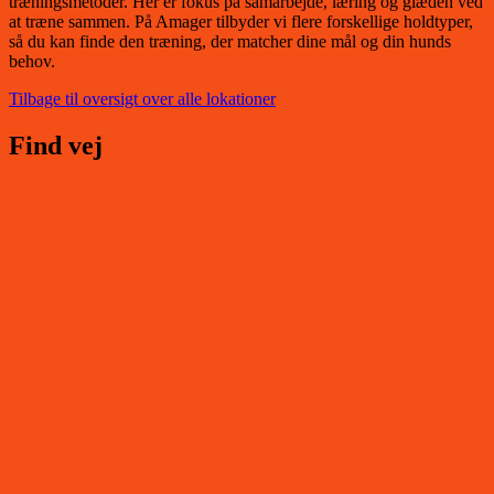
træningsmetoder. Her er fokus på samarbejde, læring og glæden ved
at træne sammen. På Amager tilbyder vi flere forskellige holdtyper,
så du kan finde den træning, der matcher dine mål og din hunds
behov.
Tilbage til oversigt over alle lokationer
Find vej