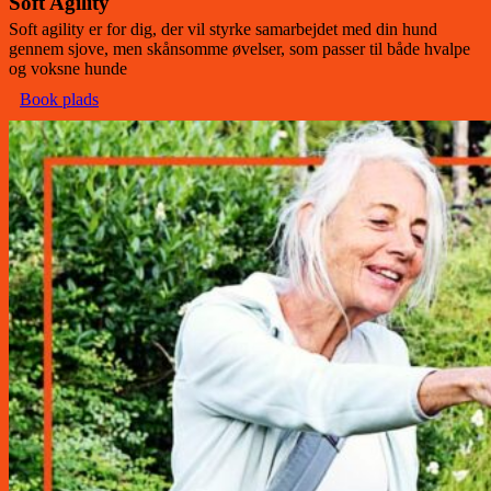
Soft Agility
Soft agility er for dig, der vil styrke samarbejdet med din hund
gennem sjove, men skånsomme øvelser, som passer til både hvalpe
og voksne hunde
Book plads