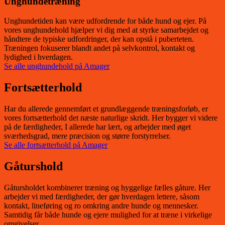
Unghundetræning
Unghundetiden kan være udfordrende for både hund og ejer. På
vores unghundehold hjælper vi dig med at styrke samarbejdet og
håndtere de typiske udfordringer, der kan opstå i puberteten.
Træningen fokuserer blandt andet på selvkontrol, kontakt og
lydighed i hverdagen.
Se alle unghundehold på Amager
Fortsætterhold
Har du allerede gennemført et grundlæggende træningsforløb, er
vores fortsætterhold det næste naturlige skridt. Her bygger vi videre
på de færdigheder, I allerede har lært, og arbejder med øget
sværhedsgrad, mere præcision og større forstyrrelser.
Se alle fortsætterhold på Amager
Gåturshold
Gåtursholdet kombinerer træning og hyggelige fælles gåture. Her
arbejder vi med færdigheder, der gør hverdagen lettere, såsom
kontakt, lineføring og ro omkring andre hunde og mennesker.
Samtidig får både hunde og ejere mulighed for at træne i virkelige
omgivelser.