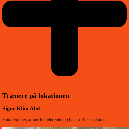
Trænere på lokationen
Signe Klim Abel
Hundetræner, adfærdsstuderende og back-office assistent