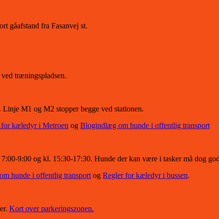
t gåafstand fra Fasanvej st.
g ved træningspladsen.
n. Linje M1 og M2 stopper begge ved stationen.
 for kæledyr i Metroen
og
Blogindlæg om hunde i offentlig transport
7:00-9:00 og kl. 15:30-17:30. Hunde der kan være i tasker må dog godt 
m hunde i offentlig transport
og
Regler for kæledyr i bussen
.
mer.
Kort over parkeringszonen.